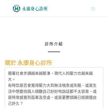
S
k
i
p
t
o
c
o
診所介紹
n
t
e
關於
永康身心診所
n
t
隨著社會步調越來越緊湊，現代人的壓力也越來越
大。
有時您是否會覺得壓力大到無法喘息或失眠、或是生
活中想要找個人傾聽自己好好地說話都不太容易、或
是時常感覺到孤單及空虛、或是憂鬱煩躁已經跟隨自
己許久？