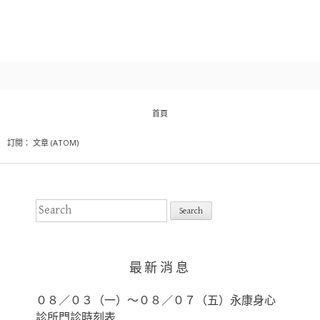
首頁
訂閱：
文章 (ATOM)
S
e
a
r
最新消息
c
h
０８／０３（一）～０８／０７（五）永康身心
f
診所門診時刻表