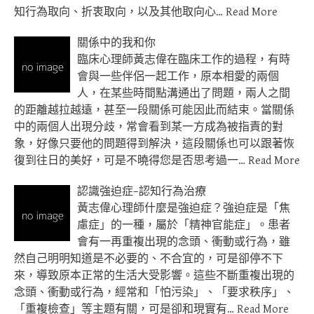
知行為取向、折衷取向，以及其他取向心…
Read More
關係中的我和你
臨床心理師黃志偉在臨床工作的過程，有時
會與一些伴侶一起工作，原本相愛的兩個
人，在某些時間點溝通出了問題，兩人之間
的距離越拉越遠，甚至一段關係可能因此而結束。當關係
中的兩個人出現分歧，常會看到某一方成為被指責的對
象，好像只要他的問題得到解決，這段關係也可以跟著恢
復到往日的美好，可是不曉得您是否思考過一…
Read More
認識強迫症–認知行為治療
黃志偉心理師什麼是強迫症？強迫症是「焦
慮症」的一種，屬於「精神官能症」。患者
會有一再重複出現的念頭、衝動或行為，雖
然自己明明知道是不必要的、不合宜的，可是卻停不下
來，導致原本正常的生活大受影響。這些不斷重複出現的
念頭、衝動或行為，經常和「怕污染」、「要求秩序」、
「重複檢查」等主題有關，可是卻和現實有…
Read More