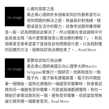
心靈的探索之旅
黃志偉心理師許多個案來到診所都希望可以
得到問題的解決之道，無論是針對情緒、睡
眠或是生活中的壓力，就像考試期待獲得解
答一般，認為問題就此解決了，所以個案在會談過程中可
能就會出現「為什麼需要接受心理治療的療程？」，有些
個案甚至會希望當下直接告訴他問題是什麼，以及相對應
的因應的方法，個案就認為治療結束了。…
Read More
憂鬱症認知行為治療
黃志偉心理師美國正向心理學大師Martin
Seligman曾進行一個研究，他將狗放在一個
籠子內，籠子裝有通電裝置，籠子的中間放
著一個隔板，當狗在通電的一端感受到電擊時，狗會嘗試
跳到另一端避免受到電擊。可是當兩端都通電時，狗在一
開始仍會嘗試跳到另一端，避免受到電擊，但是當發現無
論它跳到哪一端都會受到…
Read More