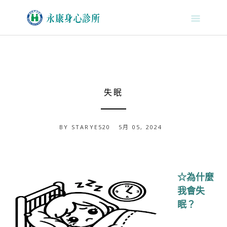
S
k
i
p
t
o
c
o
失眠
n
t
e
BY
STARYE520
5月 05, 2024
n
t
☆為什麼
我會失
眠？