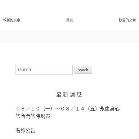
較新的文章
首頁
較舊的文章
S
e
a
r
最新消息
c
h
０８／１０（一）～０８／１４（五）永康身心
f
診所門診時刻表
o
r
看診公告
: